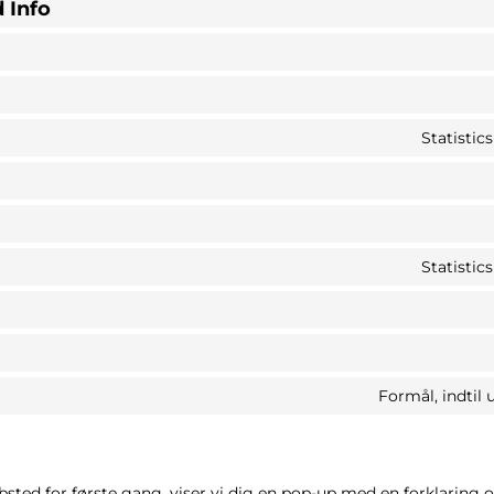
 Info
Statisti
Statisti
Formål, indtil
sted for første gang, viser vi dig en pop-up med en forklaring 