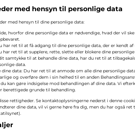
eder med hensyn til personlige data
der med hensyn til dine personlige data:
 vide, hvorfor dine personlige data er nødvendige, hvad der vil 
opbevaret.
 har ret til at få adgang til dine personlige data, der er kendt af 
Du har ret til at supplere, rette, slette eller blokere dine personlig
dit samtykke til at behandle dine data, har du ret til at tilbageka
sonlige data.
re dine data: Du har ret til at anmode om alle dine personlige dat
rlige og overføre dem i sin helhed til en anden Behandlingsansv
e: du kan gøre indsigelse mod behandlingen af ​​dine data. Vi eft
 berettigede grunde til behandling.
isse rettigheder. Se kontaktoplysningerne nederst i denne cookie
dterer dine data, vil vi gerne høre fra dig, men du har også ret t
tilsynet).
ljer