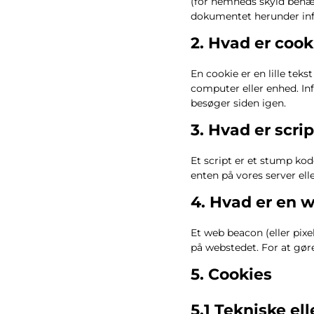
(for nemheds skyld benævn
dokumentet herunder info
2. Hvad er cook
En cookie er en lille te
computer eller enhed. Inf
besøger siden igen.
3. Hvad er scri
Et script er et stump ko
enten på vores server ell
4. Hvad er en 
Et web beacon (eller pixel
på webstedet. For at gøre
5. Cookies
5.1 Tekniske el