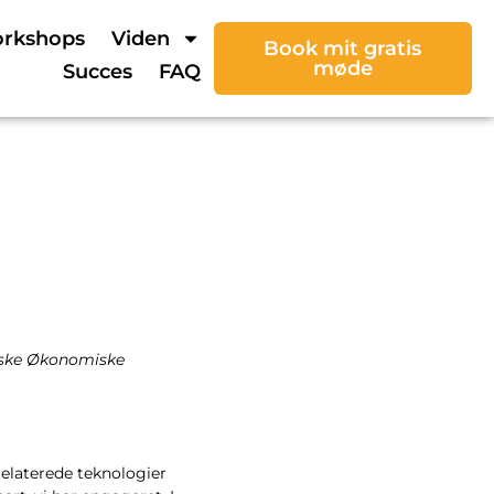
rkshops
Viden
Book mit gratis
møde
Succes
FAQ
æiske Økonomiske
relaterede teknologier