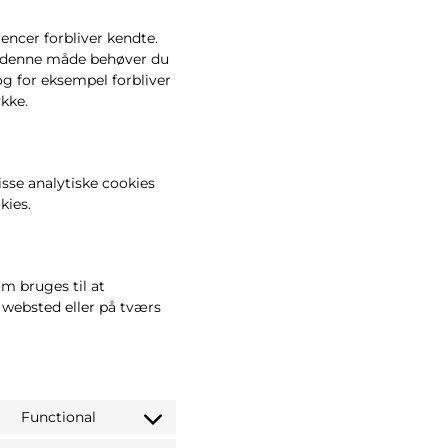
encer forbliver kendte.
På denne måde behøver du
g for eksempel forbliver
ykke.
isse analytiske cookies
kies.
om bruges til at
 websted eller på tværs
Functional