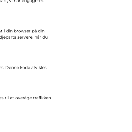
rt, vi har engageret. I
t i din browser på din
djeparts servere, når du
et. Denne kode afvikles
es til at overåge trafikken