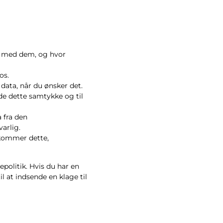
ske med dem, og hvor
os.
e data, når du ønsker det.
lde dette samtykke og til
a fra den
arlig.
erkommer dette,
politik. Hvis du har en
il at indsende en klage til