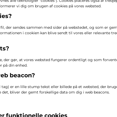
es alle teknologier "cookies"). Cookies placeres også af tredjepa
rmerer vi dig om brugen af ​​cookies på vores websted.
ies?
kst fil, der sendes sammen med sider på webstedet, og som er gem
ormationen i cookien kan blive sendt til vores eller relevante tre
pts?
de, der gør, at vores websted fungerer ordentligt og som forvent
er på din enhed.
web beacon?
 tag) er en lille stump tekst eller billede på et websted, der brug
 det, bliver der gemt forskellige data om dig i web beacons.
ler funktionelle cookies