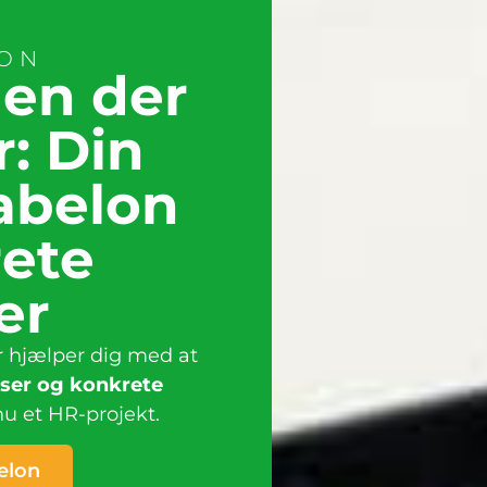
LON
len der
r: Din
abelon
ete
er
 hjælper dig med at
lser og konkrete
nu et HR-projekt.
elon