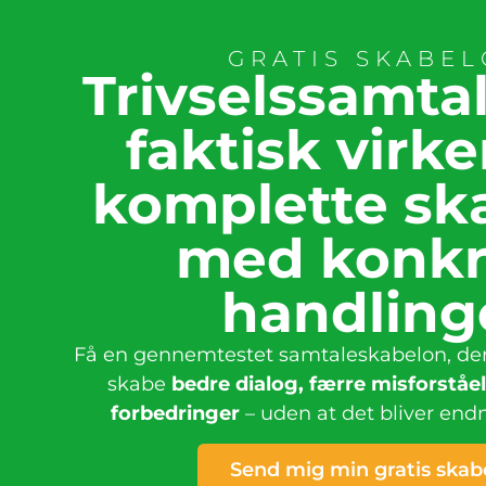
GRATIS SKABE
Trivselssamta
faktisk virke
komplette sk
med konkr
handling
Få en gennemtestet samtaleskabelon, der
skabe
bedre dialog, færre misforståe
forbedringer
– uden at det bliver end
Send mig min gratis skab