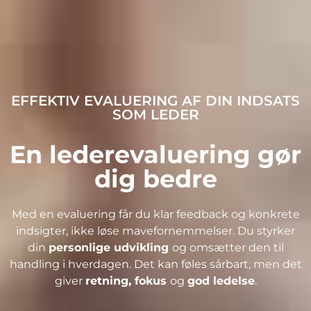
EFFEKTIV EVALUERING AF DIN INDSATS
SOM LEDER
En lederevaluering gør
dig bedre
Med en evaluering får du klar feedback og konkrete
indsigter, ikke løse mavefornemmelser. Du styrker
din
personlige udvikling
og omsætter den til
handling i hverdagen. Det kan føles sårbart, men det
giver
retning, fokus
og
god ledelse
.