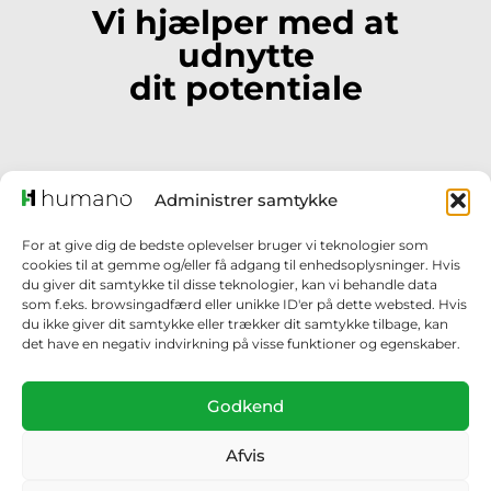
Vi hjælper med at
udnytte
dit potentiale
Administrer samtykke
for, hvordan du kommer derhen.
For at give dig de bedste oplevelser bruger vi teknologier som
cookies til at gemme og/eller få adgang til enhedsoplysninger. Hvis
Når målet er klart, kan vi udarbejde en plan
du giver dit samtykke til disse teknologier, kan vi behandle data
som f.eks. browsingadfærd eller unikke ID'er på dette websted. Hvis
Hvad vil du gerne opnå?
Hvor vil du hen som leder?
du ikke giver dit samtykke eller trækker dit samtykke tilbage, kan
det have en negativ indvirkning på visse funktioner og egenskaber.
Godkend
Afvis
overblikket over.